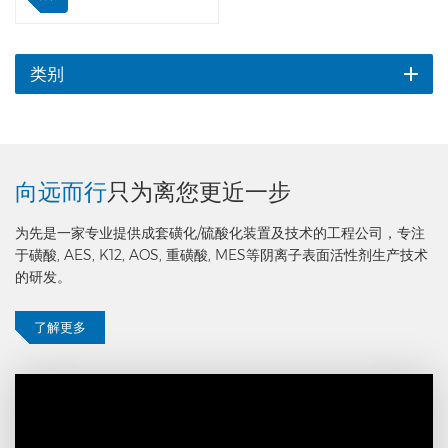
后，输送至中和反应器。α-烯
烃磺酸盐与纯水、液碱、双氧
水、缓冲液在中和反应器中，
高速搅拌中和，然后经加压输
类别
送泵输送至换热器，通过两台
换热器升温，最后进入水解
器。然后发生水解反应生成
AOS活性物质。生成的AOS
通过换热器降温，再经过冷却
向远而行
只为离您更近一步
器冷却后得到成品AOS。 特
点是为先改进工艺流程，可以
为先是一家专业提供成套磺化/硫酸化装置及技术的工程公司，专注
让AOS生产的温度和参数更
于磺酸, AES, K12, AOS, 重磺酸, MES等阴离子表面活性剂生产技术
稳定，产品质量优。
的研发。
了解更多