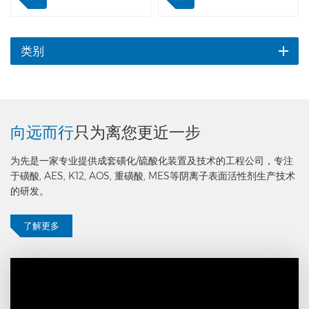
第二抽出泵输送至产品罐。老
果更均匀，没有反混。通过对
化器的液位由液位变送器+第
产品特性的研究，我们采用特
二抽出泵变频器控制。 特点
殊的内部结构设计，使物料分
是老化器是立式、静力混合、
子可以在老化器停留相等的时
类别
无返混、老化时间可以调节改
间。反应时长的相等可以提高
变，使磺酸活性物接近或达到
产品的均匀性和一致性。 相
98%。
较于其他老化器，如果物料分
子在搅拌式老化容器中的停留
时间不一致，反应呈正态分
向远而行
只为离您更近一步
布，从而导致产品质量不均
匀。我们通过液位控制，将老
为先是一家专业提供成套磺化/硫酸化装置及技术的工程公司，专注
化时间控制在 0-60 分钟。
于磺酸, AES, K12, AOS, 重磺酸, MES等阴离子表面活性剂生产技术
一般老化时间设置为30分
的研发。
钟； 当需要更高的活性物质
百分比时，例如 97.5% -
了解更多
98% LABSA，老化时间可设
置为 45 - 60 分钟。除了性
能之外，静态设备维护简便，
降低功耗。