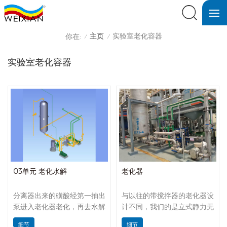
主页
实验室老化容器
你在:
/
/
实验室老化容器
03单元 老化水解
老化器
分离器出来的磺酸经第一抽出
与以往的带搅拌器的老化器设
泵进入老化器老化，再去水解
计不同，我们的是立式静力无
泵水解，冷却后，成品磺酸经
返流老化器，其特点是老化效
细节
细节