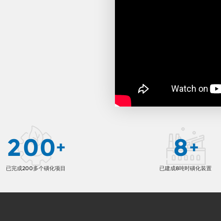
2
0
0
8
+
+
已完成200多个磺化项目
已建成8吨时磺化装置