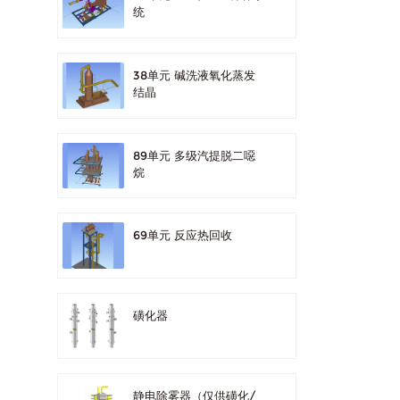
统
38单元 碱洗液氧化蒸发
结晶
89单元 多级汽提脱二噁
烷
69单元 反应热回收
磺化器
静电除雾器（仅供磺化/