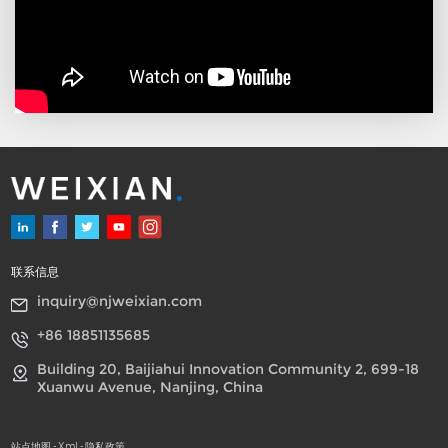
联系信息
inquiry@njweixian.com
+86 18851135685
Building 20, Baijiahui Innovation Community 2, 699-18
Xuanwu Avenue, Nanjing, China
站点地图
-
Xml
-
隐私政策