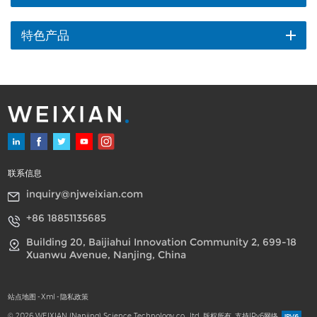
特色产品
联系信息
inquiry@njweixian.com
+86 18851135685
Building 20, Baijiahui Innovation Community 2, 699-18
Xuanwu Avenue, Nanjing, China
站点地图
-
Xml
-
隐私政策
© 2026 WEIXIAN (Nanjing) Science Technology co., ltd. 版权所有.
支持IPv6网络