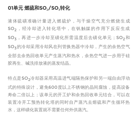
01单元 燃硫和SO₂/SO₃转化
液体硫磺准确计量进入燃硫炉，与干燥空气充分燃烧生成
SO
，经冷却进入转化塔中，在钒触媒的作用下反应生成
2
SO
，再进一步冷却至磺化所需温度后去磺化单元；SO
和
3
2
SO
的冷却采用冷却风在列管换热器中冷却，产生的余热空气
3
全部去余热回收单元产生蒸汽和热水，余热空气进一步用于硅
胶再生、碱洗排放液的蒸发结晶。
特点是SO
冷却器采用高温进气端隔热保护和另一端自由浮动
2
式的特殊设计，避免600度以上不锈钢的晶间腐蚀，提高设备
寿命二倍以上；该单元的开工炉和余热回收单元结合，可以在
装置冷开工预热转化塔的同时自产蒸汽去熔硫和产生循环热
水，这样磺化装置就不需要任何外供蒸汽。