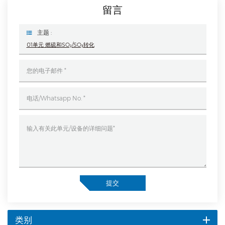
留言
主题 :
01单元 燃硫和SO₂/SO₃转化
提交
类别